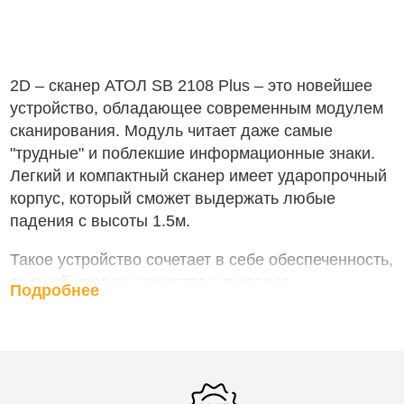
2D – сканер АТОЛ SB 2108 Plus – это новейшее
устройство, обладающее современным модулем
сканирования. Модуль читает даже самые
"трудные" и поблекшие информационные знаки.
Легкий и компактный сканер имеет ударопрочный
корпус, который сможет выдержать любые
падения с высоты 1.5м.
Такое устройство сочетает в себе обеспеченность,
высший уровень качества и высокую
Подробнее
производительность. Сканер моментально и
безошибочно проверяет низкого качества штрих-
коды. Данное устройство способно быстро
развивать большую скорость в работе, что
позволяет довольно быстро обслуживать