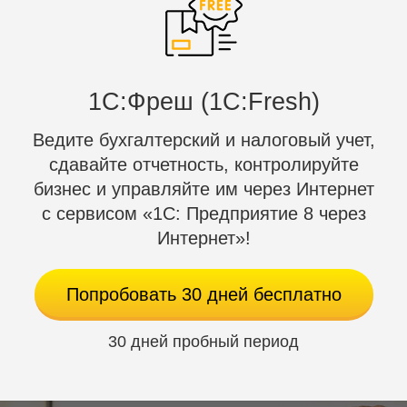
огромное количество потребителей.
Сканер отлично справляется с разными типами
штрих-кодов, которые используются для
1C:Фреш (1С:Fresh)
маркирования алкогольной, аптечной, табачной и
другой продукции.
Ведите бухгалтерский и налоговый учет,
сдавайте отчетность, контролируйте
бизнес и управляйте им через Интернет
с сервисом «1С: Предприятие 8 через
Интернет»!
Попробовать 30 дней бесплатно
30 дней пробный период