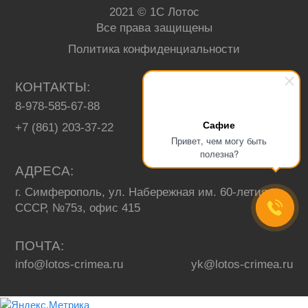
2021 © 1С Лотос
Все права защищены
Политика конфиденциальности
КОНТАКТЫ
8-978-585-67-88
+7 (3652) 67-13-93
Сафие
+7 (861) 203-37-22
Привет, чем могу быть
полезна?
АДРЕСА
г. Симферополь, ул. Набережная им. 60-летия
СССР, №75з, офис 415
ПОЧТА
info@lotos-crimea.ru
yk@lotos-crimea.ru