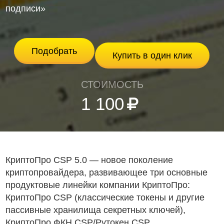
подписи»
Подобрать
Купить в один клик
СТОИМОСТЬ
1 100
КриптоПро CSP 5.0 — новое поколение
криптопровайдера, развивающее три основные
продуктовые линейки компании КриптоПро:
КриптоПро CSP (классические токены и другие
пассивные хранилища секретных ключей),
КриптоПро ФКН CSP/Рутокен CSP