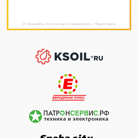
1С Франчайзи: Лотос на карте Симферополя — Яндекс Карты