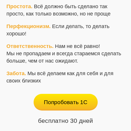
9.Полуавтономная работа с Wi-Fi
Простота.
Всё должно быть сделано так
просто, как только возможно, но не проще
Этот режим работы позволяет использовать часть
функций для работы в сети WiFi, например,
Перфекционизм.
Если делать, то делать
загрузка и выгрузка документов через WiFi, без
хорошо!
подключения кабелем. А если сети нет, то можно
работать автономно.
Ответственность.
Нам не всё равно!
Мы не пропадаем и всегда стараемся сделать
10.Работа полностью онлайн
больше, чем от нас ожидают.
Поддержка онлайн связи с учётной системой по
Забота.
Мы всё делаем как для себя и для
Wi-Fi. Позволяет получать актуальную
своих близких
информацию о номенклатуре, текущих остатках и
ценах; печатать документы или ценники. И даже
создавать новые документы непосредственно с
Попробовать 1С
терминала.
11.Коллективная работа с единой
бесплатно 30 дней
накладной