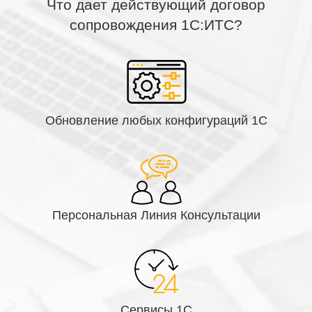
Что дает действующий договор
лицензиях любого уровня (см. ниже список всех
сопровождения 1С:ИТС?
лицензий).
Для внедрения с обменом Excel поддерживается
не только формат *.xls но и *.xlsx.
Для внедрения с обменом текстовыми файлами
ограничений нет.
Обновление любых конфигураций 1С
Совместимое программное
обеспечение
Перечень поддерживаемых
конфигураций, Для
Персональная Линия Консультации
самостоятельной интеграции
«Интеграция через OLE/COM» (Windows XP, Vista,
8, 10)
«TXT, CSV, Excel» (2009-2013)
Сервисы 1С