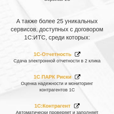
«Самостоятельная интеграция конфигурации на
платформе «1С:Предприятия» 8.3»
А также более 25 уникальных
«Самостоятельная интеграция конфигурации на
сервисов, доступных с договором
платформе «1С:Предприятия» 8.2»
1С:ИТС, среди которых:
«Самостоятельная интеграция конфигурации на
платформе «1С:Предприятия» 8.1»
1С-Отчетность
«Самостоятельная интеграция конфигурации на
Сдача электронной отчетности в 2 клика
платформе «1С:Предприятия» 7.7»
«Интеграция через REST API»
1С ПАРК Риски
Оценка надежности и мониторинг
«SAP R/3 через REST/OLE/TXT»
контрагентов 1С
«Microsoft Dynamics AX (Axapta) через
REST/OLE/TXT»
1С:Контрагент
Автоматически проверяет и заполняет
«Microsoft SQL Server» (2005+)