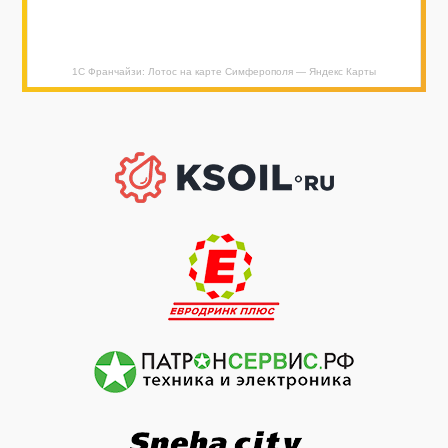
1С Франчайзи: Лотос на карте Симферополя — Яндекс Карты