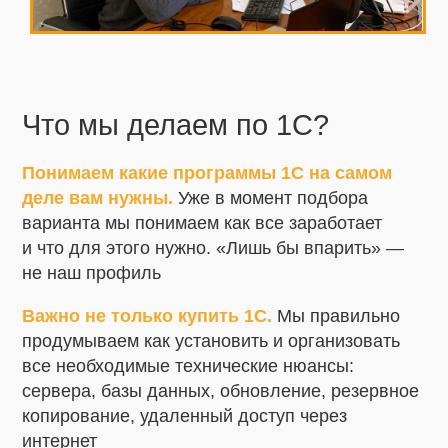
необходимые бизнес-процессы для работы
персонала, делая его полностью мобильным.
4.Мобильная печать
Встроенная возможность нанесения готовых
Что мы делаем по 1С?
этикеток на маркируемые товары. Печать этикеток
производится с помощью мобильного или
Понимаем какие программы 1С на самом
стационарного принтера (это может быть как
деле вам нужны.
Уже в момент подбора
специальный принтер этикеток, так и обычный
варианта мы понимаем как все заработает
офисный). Вам остается только оклеить ими
и что для этого нужно. «Лишь бы впарить» —
товар.
не наш профиль
5.Платформа и разработка
Важно не только купить 1С.
Мы правильно
продумываем как установить и организовать
На платформе Mobile SMARTS создаются все
все необходимые технические нюансы:
коробочные продукты «Клеверенс». Единая
сервера, базы данных, обновление, резервное
программная платформа обеспечивает
копирование, удаленный доступ через
разработку, внедрение, собственно работу и
интернет