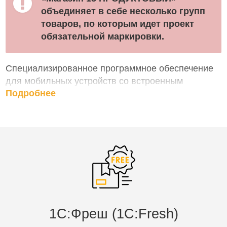
объединяет в себе несколько групп
товаров, по которым идет проект
обязательной маркировки.
Специализированное программное обеспечение
для мобильных устройств со встроенным
Подробнее
сканером штрихкодов.
Позволяет быстро автоматизировать,
оптимизировать рабочие места и бизнес
процессы по учету товара в магазине. Например,
приемку товара по штрихкодам или
инвентаризацию прямо в торговом зале.
Подробнее о функциях:
1C:Фреш (1С:Fresh)
1. Сбор штрихкодов