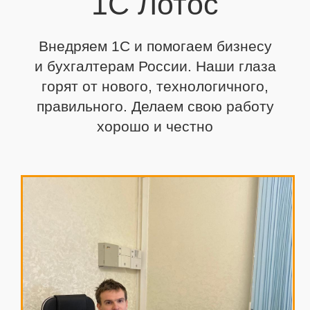
1С Лотос
Внедряем 1С и помогаем бизнесу
и бухгалтерам России. Наши глаза
горят от нового,
технологичного,
правильного. Делаем свою работу
хорошо и честно
В лицензиях уровня МИНИМУМ и БАЗОВЫЙ
отображаются данные последней выгрузки.
Операция предназначена только для просмотра
информации по номенклатурным позициям.
3. Печать на мобильный принтер.