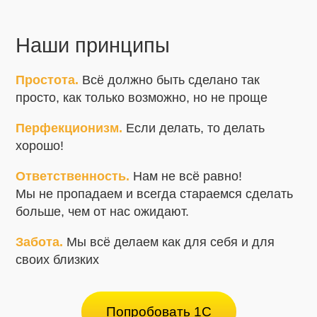
на нескольких мобильных устройствах
одновременно. Все участники коллективной
работы в реальном времени могут видеть общий
Наши принципы
результат работы. Это особенно удобно для
работы с большими документами, которые
Простота.
Всё должно быть сделано так
содержат много позиций.
просто, как только возможно, но не проще
8. Работа с характеристиками.
Перфекционизм.
Если делать, то делать
хорошо!
При любом сканировании товара учитывается его
характеристика. Это может быть цвет, размер или
Ответственность.
Нам не всё равно!
что-либо ещё. Работа с характеристиками
Мы не пропадаем и всегда стараемся сделать
позволяет избежать пересортицы.
больше, чем от нас ожидают.
Товар может иметь несколько характеристик.
Забота.
Мы всё делаем как для себя и для
Если товары с разными характеристиками имеют
своих близких
одинаковый штрихкод, то мобильное устройство
предложит выбрать нужную характеристику из
списка.
Попробовать 1С