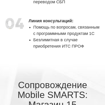
переводом СБП
мобильное устройство справочники, таблицы и
документы, получать данные из системы с
помощью онлайн-запросов, а также загружать
Линия консультаций:
результат работы (документы) с мобильного
устройства обратно.
Помощь по вопросам, связанным
с программными продуктам 1С
Безлимитная в случае
приобретения ИТС ПРОФ
Сопровождение
Mobile SMARTS:
13. Маркировка товаров
Магазин 15