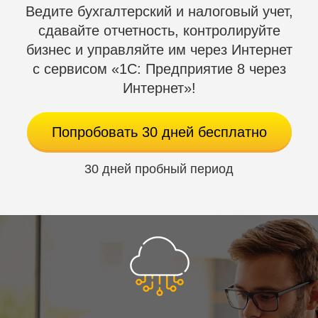
Простая операция — сканирование штрихкодов
Ведите бухгалтерский и налоговый учет,
с вводом количества. Результат можно загрузить
сдавайте отчетность, контролируйте
в любой документ учетной системы, в котором
бизнес и управляйте им через Интернет
есть товары и количество.
с сервисом «1С: Предприятие 8 через
Интернет»!
Попробовать 30 дней бесплатно
30 дней пробный период
Подходит для всех вариантов, когда необходимо