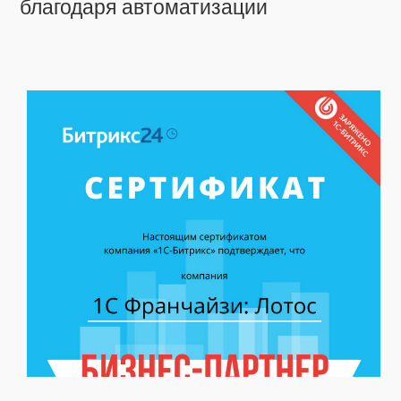
благодаря автоматизации
Wi-Fi. Позволяет получать актуальную
информацию о номенклатуре, текущих остатках и
ценах; печатать документы или ценники. И даже
создавать новые документы непосредственно с
терминала. Онлайн-обмен предназначен для
получения данных справочников и документов
на терминале непосредственно из базы 1С, БЕЗ
ручной загрузки/выгрузки данных. Таким образом,
пользователю, работающему с ТСД, нет
необходимости после этапа сканирования
документов возвращаться к рабочему месту,
запускать 1С и вручную загружать/выгружать
данные с помощью внешней обработки.
7. Коллективная работа с единой
накладной.
Можно работать с одним документом