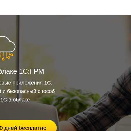
ого качества и скорости сканирования на
 всеми 1D и 2D штрихкодами, в том числе
устройств. Корпус выдержит падение с высоты
центом брака, поэтому прослужит долго даже
дки. Для круглосуточной работы можно
блаке 1С:ГРМ
олнительный аккумулятор будет заряжаться.
евые приложения 1С.
 и безопасный способ
 1С в облаке
0 дней бесплатно