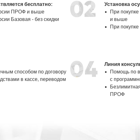
твляется бесплатно:
Установка ос
ерсии ПРОФ и выше
При покупке
сии Базовая - без скидки
и выше
При покупке 
Линия консул
ичным способом по договору
Помощь по в
ствами в кассе, переводом
с программн
Безлимитная
ПРОФ