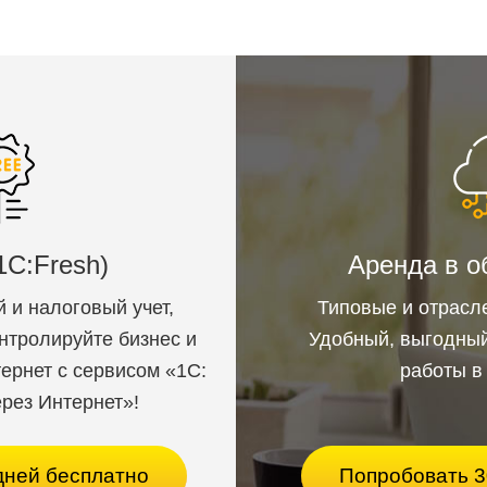
ботан для этого терминала, что позволило добиться высок
канер терминала АТОЛ Smart.Slim отлично справляется со
ким классом защиты IP65, необычным для таких бюджетных 
озащищен, собран из качественных материалов с низким про
ботать всю смену в течение 10 и более часов без подзаря
1С:Fresh)
Аренда в о
 кредл для зарядки. Пока вы работаете с терминалом, доп
 и налоговый учет,
Типовые и отрасл
онтролируйте бизнес и
Удобный, выгодный
ернет с сервисом «1С:
работы в
рез Интернет»!
дней бесплатно
Попробовать 3