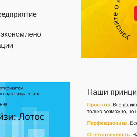
едприятие
экономлено
ации
Наши принц
Простота.
Всё должно
только возможно, но 
Перфекционизм.
Есл
Ответственность.
На