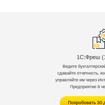
Сканирующий модуль был специально разра
уровне брендовых сканирующих модулей. С
DataMatrix.
Высокий класс защиты
Терминал АТОЛ Smart.Slim обладает высо
1,5 метра на бетонный пол, пыле- и влаг
при интенсивном использовании.
Мощный аккумулятор
Мощный аккумулятор 4000 мАч позволит ра
1C:Фреш (
приобрести дополнительный аккумулятор и
Ведите бухгалтерский
сдавайте отчетность, к
управляйте им через Инт
Предприятие 8 че
Попробовать 30 