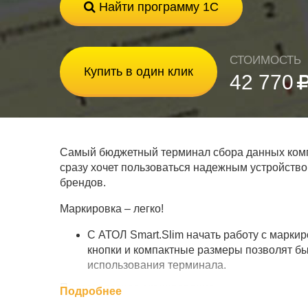
Найти программу 1С
СТОИМОСТЬ
Купить в один клик
42 770
Самый бюджетный терминал сбора данных компан
сразу хочет пользоваться надежным устройство
брендов.
Маркировка – легко!
С АТОЛ Smart.Slim начать работу с марки
кнопки и компактные размеры позволят бы
использования терминала.
Первоклассное сканирование
Подробнее