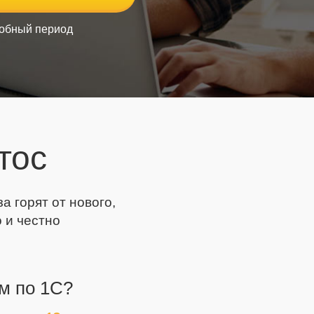
робный период
тос
 горят от нового,
 и честно
м по 1С?