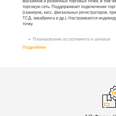
магазинов и розничных торговых точек, в том 
торговую сеть. Поддерживает подключение тор
(сканеров, касс, фискальных регистраторов, при
ТСД, эквайринга и др.). Настраивается индиви
точку.
Планирование ассортимента и ценовая
политика
Подробнее
Акции и система лояльности
Учет различных средств оплаты. Эквайринг
Подарочные сертификаты
Управление персоналом. Права доступа.
Планирование смен. Личные планы прод
Учет и перемещение денежных средств в
кассах
Управление закупками и запасами. Контро
взаиморасчетов
Инвентаризация товарных запасов
Подключение онлайн-касс и торгового