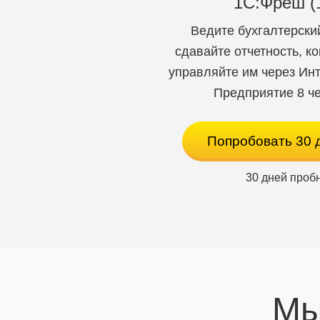
1C:Фреш (
оборудования
ЕГАИС и Меркурий
Ведите бухгалтерский
Многофирменный учет по складу и торгов
сдавайте отчетность, к
точкам
управляйте им через Инт
Объединение в одной программе всех тор
Предприятие 8 че
точек (РИБ)
Попробовать 30 
30 дней проб
Мы