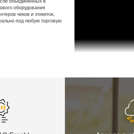
числе объединенных в
гового оборудования
нтеров чеков и этикеток,
дуально под любую торговую
.
аж
ль