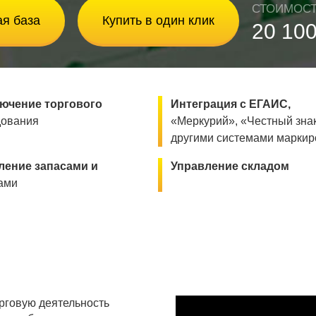
СТОИМОС
я база
Купить в один клик
20 10
ючение торгового
Интеграция с ЕГАИС,
дования
«Меркурий», «Честный знак
другими системами маркир
ление запасами и
Управление складом
ами
рговую деятельность