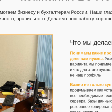
могаем бизнесу и бухгалтерам России. Наши глаза
ичного, правильного. Делаем свою работу хорошо
Что мы делае
Понимаем какие про
деле вам нужны.
Уже
варианта мы понимаем
и что для этого нужн
не наш профиль
Важно не только куп
продумываем как уста
все необходимые тех
сервера, базы данных
резервное копировани