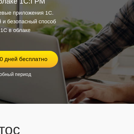
блаке 1С:ГРМ
евые приложения 1С.
 и безопасный способ
 1С в облаке
0 дней бесплатно
робный период
тос