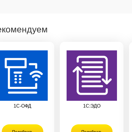
екомендуем
1С-ОФД
1С:ЭДО
Подобрать
Подобрать