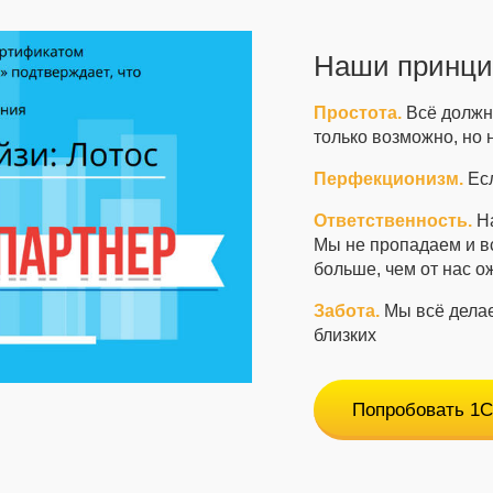
Наши принц
Простота.
Всё должно
только возможно, но 
Перфекционизм.
Есл
Ответственность.
На
Мы не пропадаем и в
больше, чем от нас о
Забота.
Мы всё делае
близких
Попробовать 1С