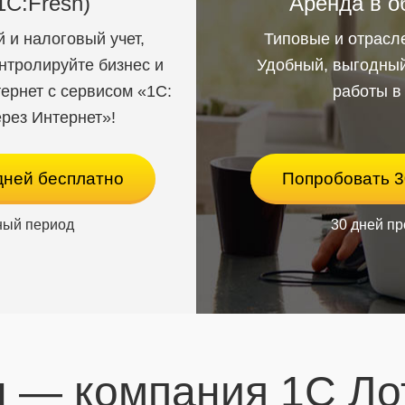
1С:Fresh)
Аренда в о
 и налоговый учет,
Типовые и отрасл
ым
онтролируйте бизнес и
Удобный, выгодный
ернет с сервисом «1С:
работы в
говых
рез Интернет»!
дней бесплатно
Попробовать 3
ный период
30 дней п
 — компания 1С Ло