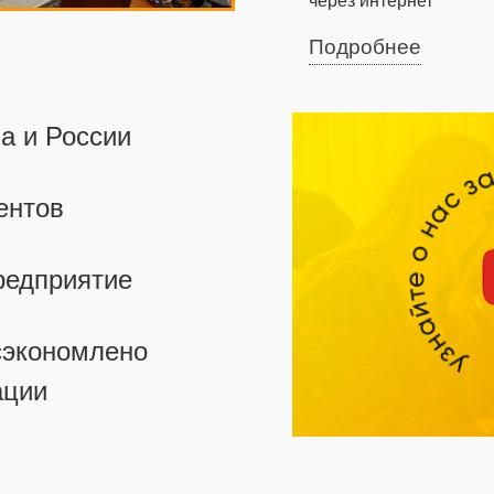
через интернет
Подробнее
а и России
ентов
едприятие
экономлено
ации