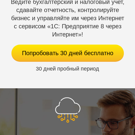
Ведите бухгалтерский и налоговый учет,
сдавайте отчетность, контролируйте
ведение регламентированного кадрового
бизнес и управляйте им через Интернет
учета;
с сервисом «1С: Предприятие 8 через
расчет заработной платы по одной
Интернет»!
организации (юридическому лицу)
в соответствии с требованиями
законодательства;
Попробовать 30 дней бесплатно
исчисление регламентированных страховых
взносов и НДФЛ.
30 дней пробный период
По сравнению с версией ПРОФ
в программе «1С:Зарплата
и управление персоналом 8.
Базовая» не поддерживается:
изменение конфигурации (можно применять
только типовую конфигурацию