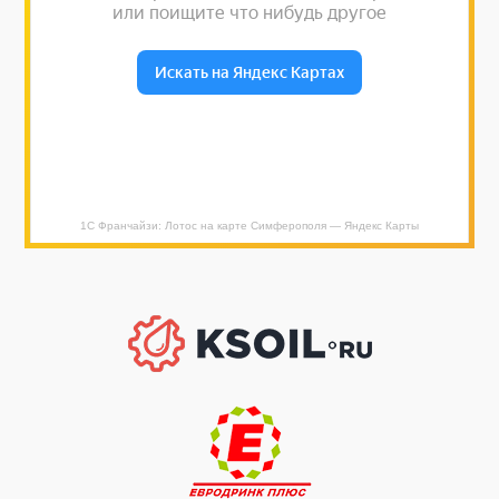
1С Франчайзи: Лотос на карте Симферополя — Яндекс Карты