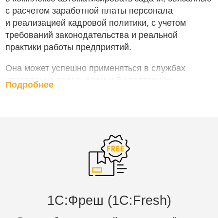
с расчетом заработной платы персонала
и реализацией кадровой политики, с учетом
требований законодательства и реальной
практики работы предприятий.
Она может успешно применяться в службах
управления персоналом и бухгалтериях
Подробнее
предприятий, а также в других подразделениях,
заинтересованных в эффективной организации
работы сотрудников, для управления
человеческими ресурсами коммерческих
предприятий различного масштаба.
Программа оперативно отражает
изменения законодательства
и позволяет решать следующие
1C:Фреш (1С:Fresh)
задачи: