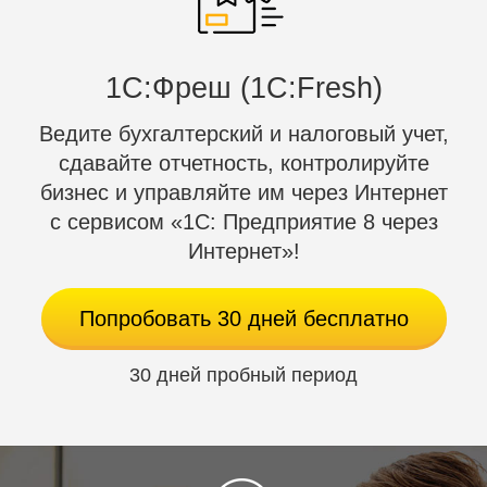
вопрос" или на электронную
почту
info@lotos-crimea.ru
и мы с Вами
свяжемся в самое ближайшее время.
1C:Фреш (1С:Fresh)
Ведите бухгалтерский и налоговый учет,
14 модулей:
сдавайте отчетность, контролируйте
Монитор
Социа
Главный модуль
бизнес и управляйте им через Интернет
производительности
серви
с сервисом «1С: Предприятие 8 через
Управление
Облачные
Поиск
Интернет»!
структурой
хранилища
Информационные
Облачные сервисы
Перев
блоки
Попробовать 30 дней бесплатно
Highload-блоки
Компрессия
Интеграция с
SEO-модуль
30 дней пробный период
Битрикс24