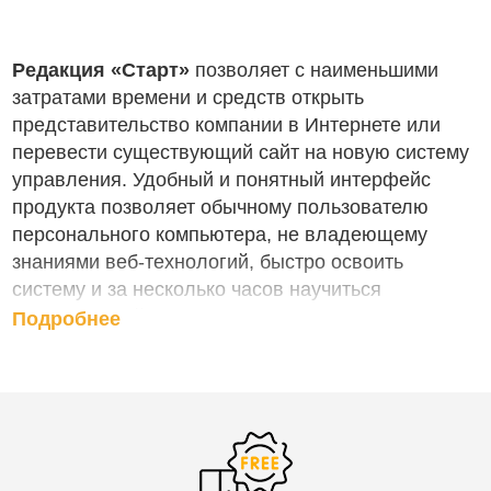
Редакция «Старт»
позволяет с наименьшими
затратами времени и средств открыть
представительство компании в Интернете или
перевести существующий сайт на новую систему
управления. Удобный и понятный интерфейс
продукта позволяет обычному пользователю
персонального компьютера, не владеющему
знаниями веб-технологий, быстро освоить
систему и за несколько часов научиться
управлять сайтом.
Подробнее
Если у Вас есть вопросы или Вы
хотите чтобы мы Вам перезвонили,
отправьте нам сообщение с помощью
формы запросов справа "Задать